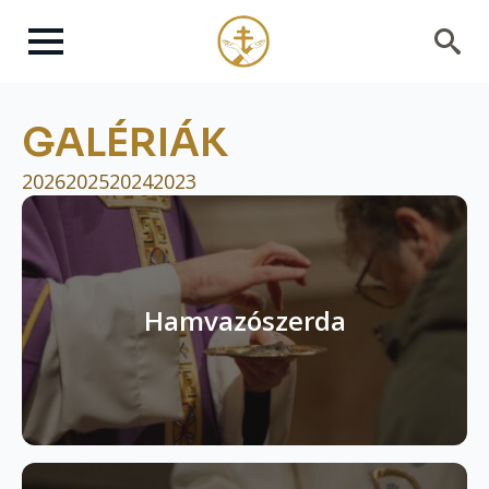
Search
for:
GALÉRIÁK
2026
2025
2024
2023
Hamvazószerda