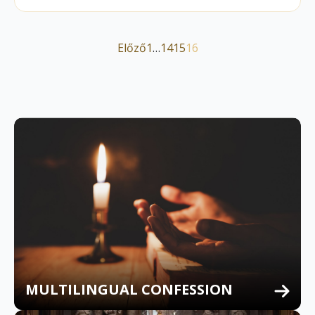
Előző
1
…
14
15
16
MULTILINGUAL CONFESSION