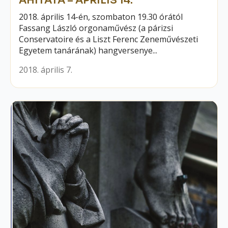
ÁHÍTATA – ÁPRILIS 14.
2018. április 14-én, szombaton 19.30 órától
Fassang László orgonaművész (a párizsi
Conservatoire és a Liszt Ferenc Zeneművészeti
Egyetem tanárának) hangversenye...
2018. április 7.